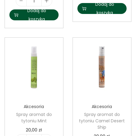
Dodaj do
i
l
Dodaj do
koszyka
l
o
koszyka
o
ś
ś
ć
ć
S
S
p
p
r
r
a
a
y
y
a
a
r
r
o
Akcesoria
Akcesoria
o
m
Spray aromat do
Spray aromat do
m
a
tytoniu Mint
tytoniu Camel Desert
a
t
Ship
20,00
zł
t
d