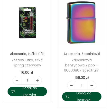
l
a
t
e
Akcesoria
,
Lufki i fifki
Akcesoria
,
Zapalniczki
Zestaw lufka, sitka
Zapalniczka
Spring czerwony
benzynowa Zippo –
60000807 Spectrum
16,00
zł
169,00
zł
i
Dodaj do
i
l
Dodaj do
koszyka
l
o
koszyka
o
ś
ś