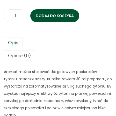
DODAJ DO KOSZYKA
i
l
o
ś
Opis
ć
Opinie (0)
S
p
r
Aromat można stosować do: gotowych papierosów,
a
tytoniu, miseczki sziszy. Butelka zawiera 30 ml preparatu, co
y
wystarcza na zaromatyzowanie aż 5 kg suchego tytoniu. By
a
uzyskać najlepszy efekt wyłóż tytoń na płaskiej powierzchni,
r
spryskaj go dokładnie zapachem, włóż spryskany tytoń do
o
szczelnego pojemnika i połóż w ciepłym miejscu na kilka
m
godzin.