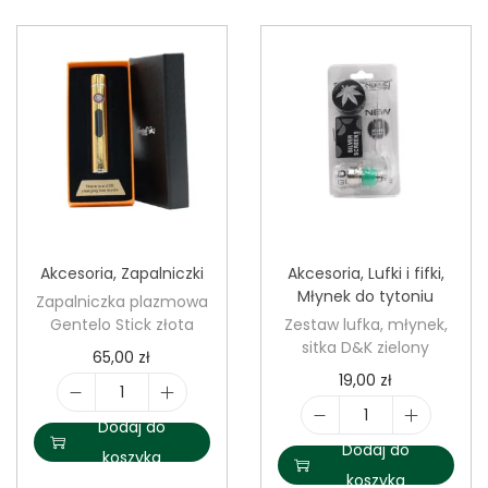
ć
ć
Z
Z
e
a
s
p
t
a
a
l
w
n
l
i
u
Akcesoria
,
Zapalniczki
Akcesoria
,
Lufki i fifki
,
c
f
Młynek do tytoniu
Zapalniczka plazmowa
z
k
Gentelo Stick złota
Zestaw lufka, młynek,
k
a
sitka D&K zielony
65,00
zł
a
,
19,00
zł
b
s
i
e
Dodaj do
i
i
l
Dodaj do
n
koszyka
l
t
o
koszyka
z