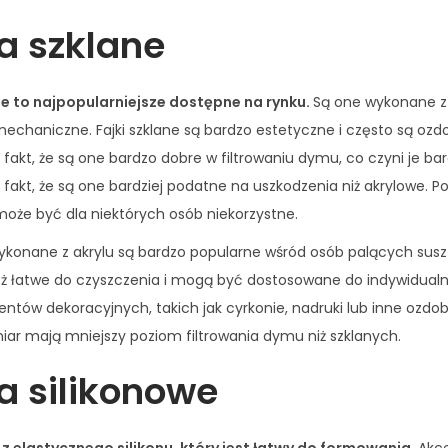
y
a szklane
e to najpopularniejsze dostępne na rynku.
Są one wykonane z 
echaniczne. Fajki szklane są bardzo estetyczne i często są ozdo
t fakt, że są one bardzo dobre w filtrowaniu dymu, co czyni je b
t fakt, że są one bardziej podatne na uszkodzenia niż akrylowe. P
może być dla niektórych osób niekorzystne.
ykonane z akrylu są bardzo popularne wśród osób palących susz 
eż łatwe do czyszczenia i mogą być dostosowane do indywidual
ntów dekoracyjnych, takich jak cyrkonie, nadruki lub inne ozdo
iar mają mniejszy poziom filtrowania dymu niż szklanych.
a silikonowe
z elastycznego silikonu, który jest łatwy do formowania.
Akce