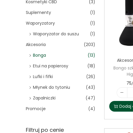
Kosmetyki CBD
(3)
n
o
Suplementy
(1)
r
Waporyzatory
(1)
:
>
Waporyzator do suszu
(1)
Akcesoria
(203)
Bonga
(13)
Akcesor
Etui na papierosy
(18)
Bongo sz
Hig
Lufki i fifki
(26)
75
Młynek do tytoniu
(43)
Zapalniczki
(47)
Dodaj 
Promocje
(4)
Filtruj po cenie