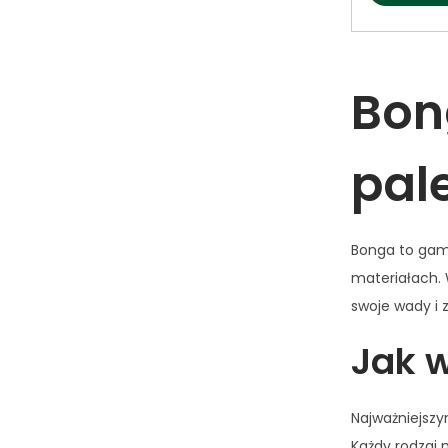
Bon
pal
Bonga to gama
materiałach. 
swoje wady i 
Jak w
Najważniejsz
Każdy rodzaj 