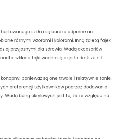
hartowanego szkła i są bardzo odporne na
bione różnymi wzorami i kolorami. Inną zaletą fajek
ardziej przyjaznymi dla zdrowia. Wadą akcesoriów
onadto szklane fajki wodne są często droższe niż
konopny, ponieważ są one trwałe i relatywnie tanie.
nych preferencji użytkowników poprzez dodawanie
by. Wadą bong akrylowych jest to, że ze względu na
soria silikonowe są bardzo trwałe i odporne na