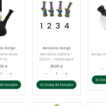
ia
,
Bonga
Akcesoria
,
Bonga
klane Novia
Mini Bonio Szklane –
Bongo sz
h Fly
12,5cm – Opalizujące
,00
zł
29,00
zł
i
i
Dod
l
l
do koszyka
Dodaj do koszyka
o
o
ś
ś
ć
ć