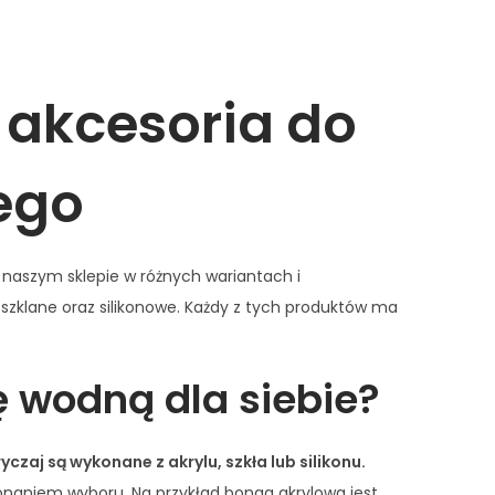
l
w
s
a
i
y
s
s
H
s
 akcesoria do
t
i
Y
g
e
h
ego
l
F
l
l
o
y
naszym sklepie w różnych wariantach i
w
zklane oraz silikonowe. Każdy z tych produktów ma
 wodną dla siebie?
czaj są wykonane z akrylu, szkła lub silikonu.
konaniem wyboru. Na przykład bonga akrylowa jest