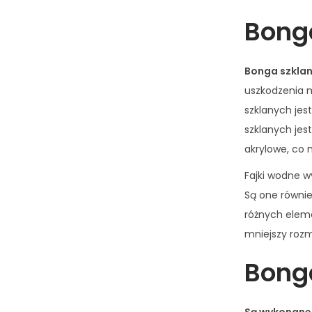
Bong
Bonga szklan
uszkodzenia m
szklanych jes
szklanych jes
akrylowe, co 
Fajki wodne w
Są one równi
różnych eleme
mniejszy rozm
Bong
Są wykonane 