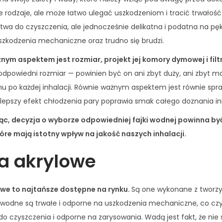
o
R
s
ne rodzaje, ale może łatwo ulegać uszkodzeniom i tracić trwałoś
l
e
atwa do czyszczenia, ale jednocześnie delikatna i podatna na pęk
l
d
zkodzenia mechaniczne oraz trudno się brudzi.
y
nym aspektem jest rozmiar, projekt jej komory dymowej i filt
Y
owiedni rozmiar — powinien być on ani zbyt duży, ani zbyt ma
e
po każdej inhalacji. Równie ważnym aspektem jest równie spra
l
epszy efekt chłodzenia pary poprawia smak całego doznania in
l
o
, decyzja o wyborze odpowiedniej fajki wodnej powinna by
w
óre mają istotny wpływ na jakość naszych inhalacji.
H
a akrylowe
i
g
h
we to najtańsze dostępne na rynku.
Są one wykonane z tworzy
F
i wodne są trwałe i odporne na uszkodzenia mechaniczne, co czyni
l
do czyszczenia i odporne na zarysowania. Wadą jest fakt, że nie s