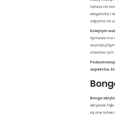
tańsza niż in
elegancka i ł
odporna na us
Kolejnym waż
dymowa ma odp
aromatu/dymu 
otworów tym l
Podsumowując
aspektów, kt
Bong
Bonga akrylo
Akrylowe fajk
są one łatwe 