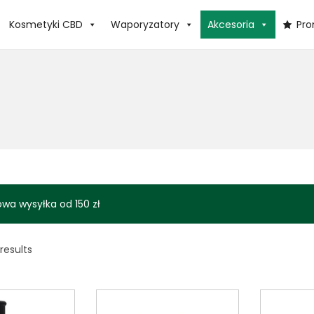
Kosmetyki CBD
Waporyzatory
Akcesoria
Pr
wa wysyłka od 150 zł
 results