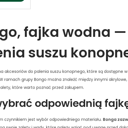
o
t
n
ś
e
i
ć
l
q
go, fajka wodna —
B
k
u
o
a
e
n
T
H
enia suszu konopn
g
r
i
o
a
g
s
n
h
 akcesoriów do palenia suszu konopnego, które są dostępne w 
z
s
F
W ramach grupy Bongo można znaleźć między innymi akrylowe, s
k
p
l
zalety, które warto poznać przed zakupem.
l
a
y
ybrać odpowiednią fajkę
a
r
B
n
e
o
e
n
n
ym czynnikiem jest wybór odpowiedniego materiału.
Bonga zazwy
L
t
g
ma swoje zalety i wady, które należy wziąć pod uwagę przed do