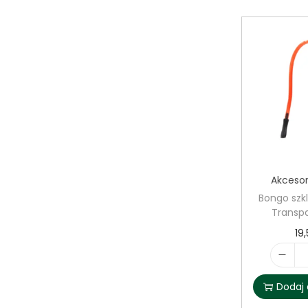
Akcesor
Bongo szk
Transp
19
Dodaj 