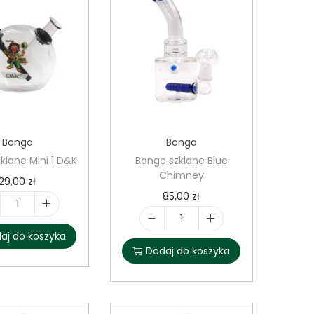
Bonga
Bonga
klane Mini 1 D&K
Bongo szklane Blue
Chimney
29,00
zł
85,00
zł
i
i
l
aj do koszyka
l
Dodaj do koszyka
o
o
ś
ś
ć
ć
B