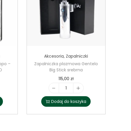
i
Akcesoria
,
Zapalniczki
ppo –
Zapalniczka plazmowa Gentelo
D
Big Stick srebrna
115,00
zł
i
l
Dodaj do koszyka
o
ś
ć