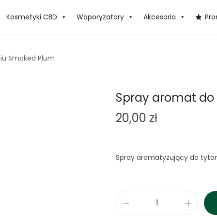
Kosmetyki CBD
Waporyzatory
Akcesoria
Pr
niu Smoked Plum
Spray aromat do
20,00
zł
Spray aromatyzujący do tyton
i