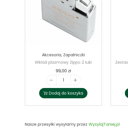
Akcesoria
,
Zapalniczki
Wkład plazmowy Zippo 2 łuki
Zestaw
99,00
zł
i
l
Dodaj do koszyka
o
ś
ć
W
Nasze przesyłki wysyłamy przez
WysylajTaniej.pl