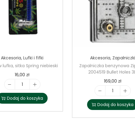
u
m
Akcesoria
,
Lufki i fifki
Akcesoria
,
Zapalniczk
 lufka, sitka Spring niebieski
Zapalniczka benzynowa Zi
2004519 Bullet Holes 3
16,00
zł
169,00
zł
i
i
l
Dodaj do koszyka
l
Dodaj do koszyka
o
o
ś
ś
ć
ć
Z