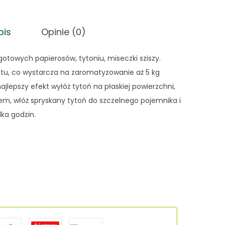
pis
Opinie (0)
towych papierosów, tytoniu, miseczki sziszy.
atu, co wystarcza na zaromatyzowanie aż 5 kg
ajlepszy efekt wyłóż tytoń na płaskiej powierzchni,
em, włóż spryskany tytoń do szczelnego pojemnika i
lka godzin.