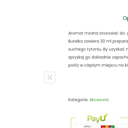
l
o
O
ś
ć
Aromat można stosować do: go
S
Butelka zawiera 30 ml prepar
p
suchego tytoniu. By uzyskać n
r
spryskaj go dokładnie zapach
a
połóż w ciepłym miejscu na ki
y
a
r
o
m
Kategoria:
Akcesoria
a
t
d