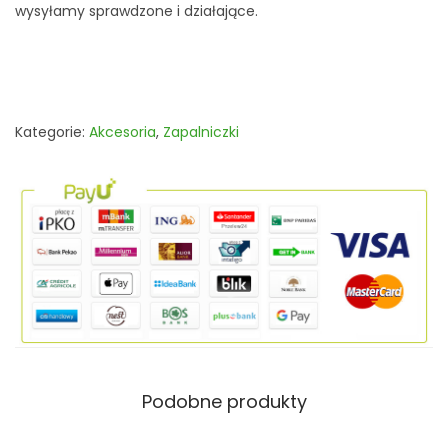
wysyłamy sprawdzone i działające.
k
a
g
a
z
Kategorie:
Akcesoria
,
Zapalniczki
o
w
a
ż
a
r
o
w
a
Podobne produkty
S
i