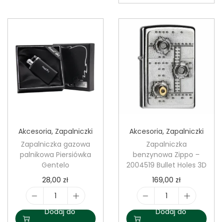
ś
ć
ć
W
Z
k
a
ł
p
a
a
d
l
p
n
l
i
a
Akcesoria
,
Zapalniczki
Akcesoria
,
Zapalniczki
c
z
Zapalniczka gazowa
Zapalniczka
z
m
palnikowa Piersiówka
benzynowa Zippo –
k
o
Gentelo
2004519 Bullet Holes 3D
a
w
28,00
zł
169,00
zł
b
y
e
i
i
Z
Dodaj do
Dodaj do
n
l
l
i