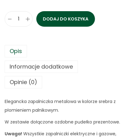
DODAJ DO KOSZYKA
i
l
o
ś
Opis
ć
Informacje dodatkowe
Z
a
Opinie (0)
p
a
l
Elegancka zapalniczka metalowa w kolorze srebra z
n
płomieniem palnikowym.
i
W zestawie dołączone ozdobne pudełko prezentowe.
c
Uwaga!
Wszystkie zapalniczki elektryczne i gazowe,
z