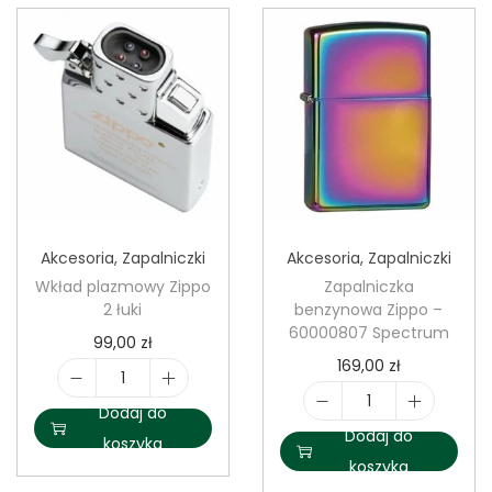
l
v
e
r
C
u
b
e
Akcesoria
,
Zapalniczki
Akcesoria
,
Zapalniczki
s
Wkład plazmowy Zippo
Zapalniczka
G
2 łuki
benzynowa Zippo –
e
60000807 Spectrum
99,00
zł
n
169,00
zł
t
i
Dodaj do
i
e
l
Dodaj do
koszyka
l
l
o
koszyka
o
o
ś