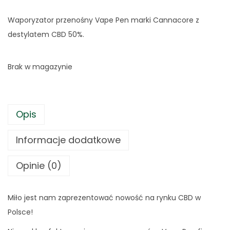
e
t
r
u
Waporyzator przenośny Vape Pen marki Cannacore z
w
a
destylatem CBD 50%.
o
l
t
n
Brak w magazynie
n
a
a
c
c
e
Opis
e
n
n
a
Informacje dodatkowe
a
w
w
y
Opinie (0)
y
n
n
o
Miło jest nam zaprezentować nowość na rynku CBD w
o
s
Polsce!
s
i