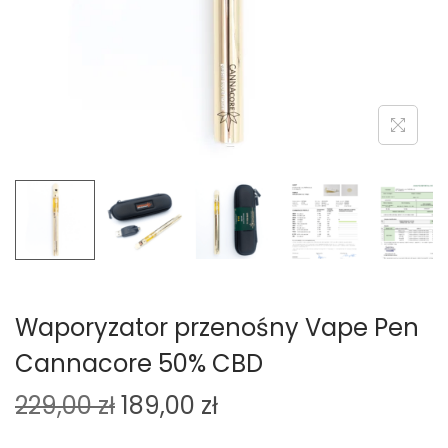
o
n
Waporyzator przenośny Vape Pen
Cannacore 50% CBD
P
A
229,00
zł
189,00
zł
i
k