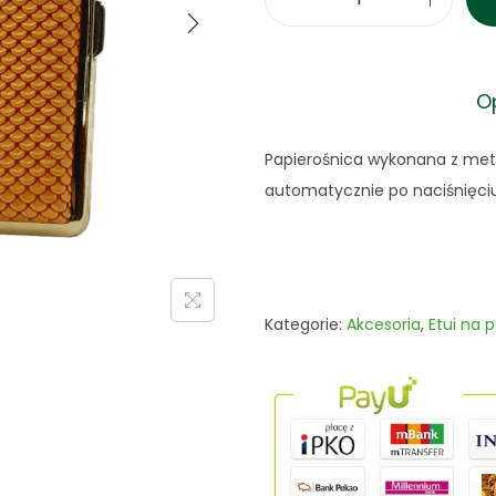
i
l
o
O
ś
ć
Papierośnica wykonana z metal
P
automatycznie po naciśnięciu 
a
p
i
e
r
Kategorie:
Akcesoria
,
Etui na 
o
ś
n
i
c