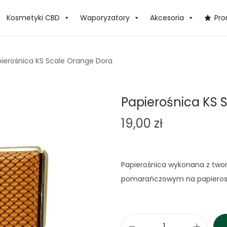
Kosmetyki CBD
Waporyzatory
Akcesoria
Pr
ierośnica KS Scale Orange Dora
Papierośnica KS 
19,00
zł
Papierośnica wykonana z twor
pomarańczowym na papierosy