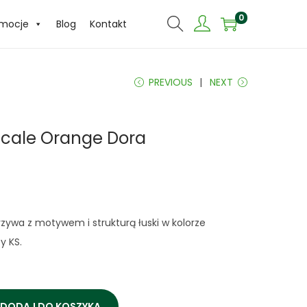
0
omocje
Blog
Kontakt
PREVIOUS
NEXT
Scale Orange Dora
zywa z motywem i strukturą łuski w kolorze
 KS.
DODAJ DO KOSZYKA