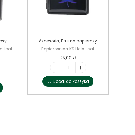
rosy
Akcesoria
,
Etui na papierosy
o Leaf
Papierośnica KS Holo Leaf
25,00
zł
i
l
Dodaj do koszyka
o
ś
ć
P
a
p