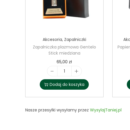
Akcesoria
,
Zapalniczki
Akc
Zapalniczka plazmowa Gentelo
Papier
Stick miedziana
65,00
zł
i
l
Dodaj do koszyka
o
ś
ć
Nasze przesyłki wysyłamy przez
WysylajTaniej.pl
Z
a