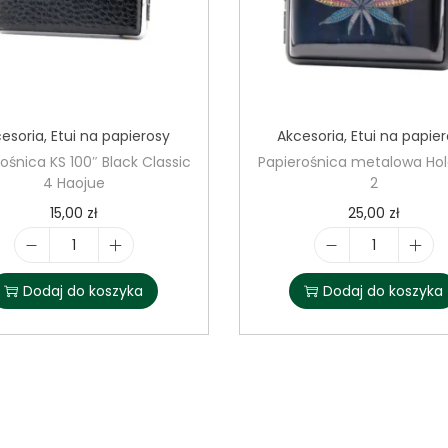
r
a
esoria
,
Etui na papierosy
Akcesoria
,
Etui na papie
ośnica KS 100″ Black Classic
Papierośnica metalowa Hol
4 Haojue
2
15,00
zł
25,00
zł
i
i
l
l
Dodaj do koszyka
Dodaj do koszyka
o
o
ś
ś
ć
ć
P
P
a
a