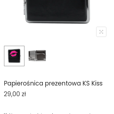
o
n
Papierośnica prezentowa KS Kiss
29,00
zł