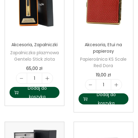
S
K
i
s
s
Akcesoria
,
Zapalniczki
Akcesoria
,
Etui na
papierosy
Zapalniczka plazmowa
Gentelo Stick złota
Papierośnica KS Scale
Red Dora
65,00
zł
19,00
zł
i
Dodaj do
i
l
Dodaj do
koszyka
l
o
koszyka
o
ś
ś
ć
ć
Z
P
a