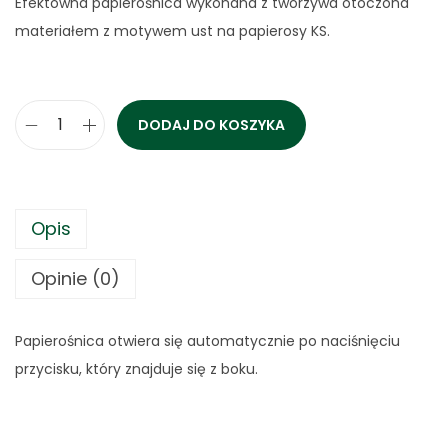
Efektowna papierośnica wykonana z tworzywa otoczona
materiałem z motywem ust na papierosy KS.
DODAJ DO KOSZYKA
i
l
o
ś
Opis
ć
Opinie (0)
P
a
p
Papierośnica otwiera się automatycznie po naciśnięciu
i
przycisku, który znajduje się z boku.
e
r
o