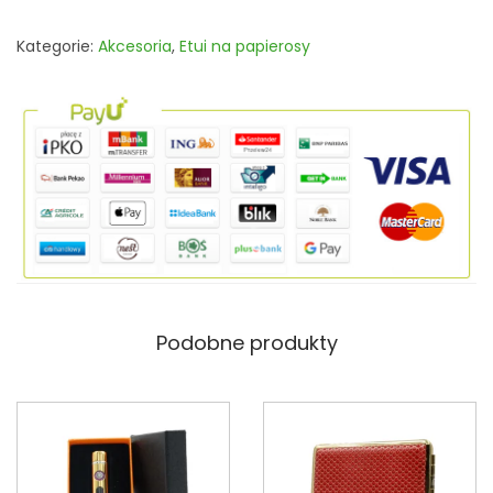
ś
Kategorie:
Akcesoria
,
Etui na papierosy
n
i
c
a
p
r
e
z
e
n
Podobne produkty
t
o
w
a
K