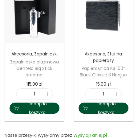
a
p
p
a
i
l
e
n
r
i
o
c
Akcesoria
,
Zapalniczki
Akcesoria
,
Etui na
ś
z
papierosy
Zapalniczka plazmowa
n
k
Gentelo Big Stick
Papierośnica KS 100″
i
a
srebrna
Black Classic 3 Haojue
c
p
115,00
zł
15,00
zł
a
l
K
i
i
a
Dodaj do
Dodaj do
S
l
l
z
koszyka
koszyka
S
o
o
m
c
ś
ś
o
a
ć
ć
w
Nasze przesyłki wysyłamy przez
WysylajTaniej.pl