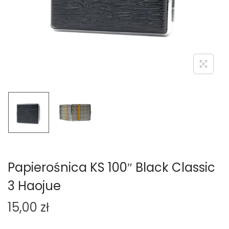
o
n
Papierośnica KS 100″ Black Classic
3 Haojue
15,00
zł