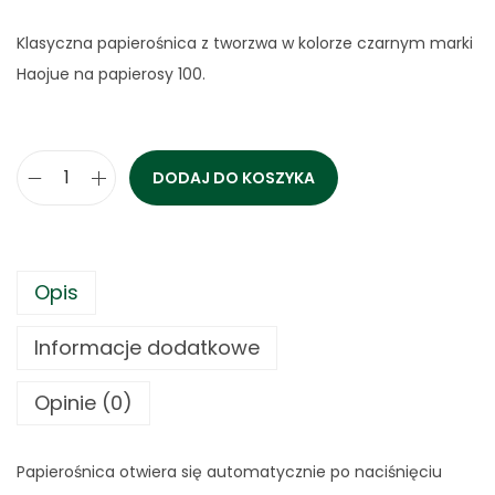
Klasyczna papierośnica z tworzwa w kolorze czarnym marki
Haojue na papierosy 100.
DODAJ DO KOSZYKA
i
l
o
ś
Opis
ć
Informacje dodatkowe
P
a
Opinie (0)
p
i
e
Papierośnica otwiera się automatycznie po naciśnięciu