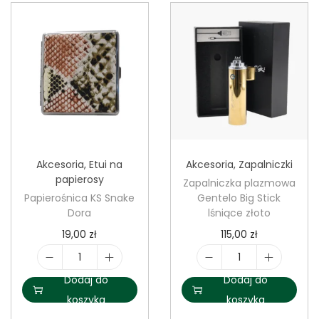
c
k
C
l
a
s
s
i
c
Akcesoria
,
Etui na
Akcesoria
,
Zapalniczki
papierosy
Zapalniczka plazmowa
3
Papierośnica KS Snake
Gentelo Big Stick
H
Dora
lśniące złoto
a
19,00
zł
115,00
zł
o
j
i
i
Dodaj do
Dodaj do
u
l
l
koszyka
koszyka
e
o
o