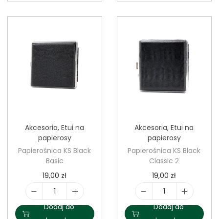
ś
ś
ć
ć
P
Z
a
a
p
p
i
a
e
l
r
n
o
i
Akcesoria
,
Etui na
Akcesoria
,
Etui na
ś
c
papierosy
papierosy
n
z
Papierośnica KS Black
Papierośnica KS Black
i
k
Basic
Classic 2
c
a
19,00
zł
19,00
zł
a
p
K
l
i
i
Dodaj do
Dodaj do
S
a
l
l