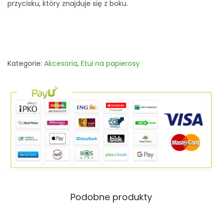
r
przycisku, który znajduje się z boku.
o
ś
n
i
Kategorie:
Akcesoria
,
Etui na papierosy
c
a
K
S
1
0
0
"
B
Podobne produkty
l
a