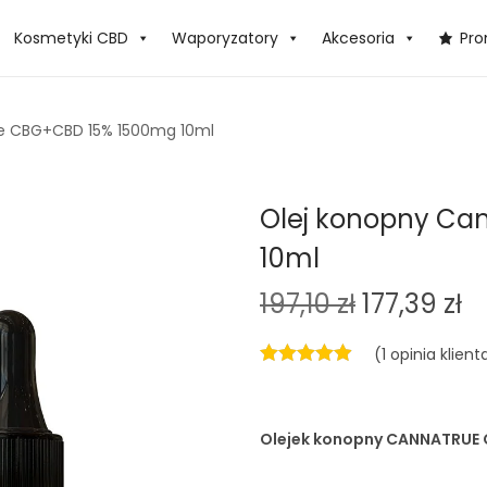
Kosmetyki CBD
Waporyzatory
Akcesoria
Pr
e CBG+CBD 15% 1500mg 10ml
Olej konopny Ca
10ml
P
A
197,10
zł
177,39
zł
i
k
(
1
opinia klient
e
t
r
u
w
a
Olejek konopny
CANNATRUE 
o
l
t
n