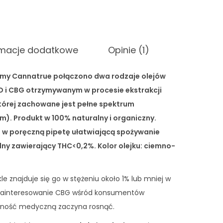
rmacje dodatkowe
Opinie (1)
rmy Cannatrue połączono dwa rodzaje olejów
 i CBG otrzymywanym w procesie ekstrakcji
tórej zachowane jest pełne spektrum
m). Produkt w 100% naturalny i organiczny.
 w poręczną pipetę ułatwiającą spożywanie
alny zawierający THC<0,2%. Kolor olejku: ciemno-
e znajduje się go w stężeniu około 1% lub mniej w
 Zainteresowanie CBG wśród konsumentów
czność medyczną zaczyna rosnąć.