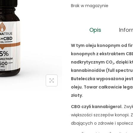
Brak w magazynie
n
a
a
c
c
e
Opis
Info
e
n
n
a
W tym oleju konopnym od fi
a
w
konopnych z ekstraktem CBD
w
y
nadkrytycznym CO₂, dzięki k
y
n
kannabinoidów (full spectru
n
o
Buteleczka wyposażona jest
o
s
oleju. Towar całkowicie leg
s
i
złoty.
i
:
ł
1
CBG czyli kannabigerol.
Zwykl
a
7
większości szczepów konopi.
:
7
dbających o zdrowie i społe
1
,