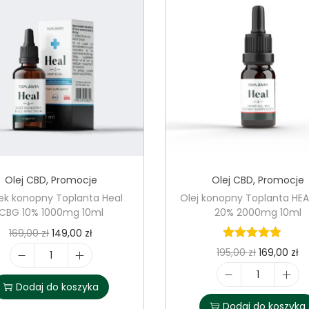
Olej CBD
,
Promocje
Olej CBD
,
Promocje
ek konopny Toplanta Heal
Olej konopny Toplanta HE
CBG 10% 1000mg 10ml
20% 2000mg 10ml
P
A
169,00
zł
149,00
zł
i
k
P
A
195,00
zł
169,00
zł
i
e
t
i
k
l
i
Dodaj do koszyka
r
u
e
t
o
l
Dodaj do koszyka