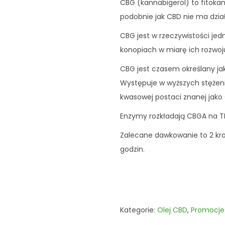
CBG (kannabigerol) to fitoka
9
3
podobnie jak CBD nie ma dzi
7
9
CBG jest w rzeczywistości je
,
konopiach w miarę ich rozwoj
1
z
0
ł
CBG jest czasem określany ja
.
Występuje w wyższych stężeni
z
kwasowej postaci znanej jako
ł
Enzymy rozkładają CBGA na T
.
Zalecane dawkowanie to 2 kro
godzin.
Kategorie:
Olej CBD
,
Promocje