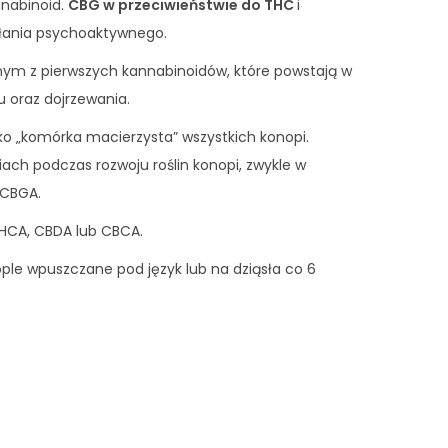
nnabinoid.
CBG w przeciwieństwie do THC
i
ałania psychoaktywnego.
dnym z pierwszych kannabinoidów, które powstają w
u oraz dojrzewania.
ko „komórka macierzysta” wszystkich konopi.
ach podczas rozwoju roślin konopi, zwykle w
 CBGA.
HCA, CBDA lub CBCA.
ple wpuszczane pod język lub na dziąsła co 6