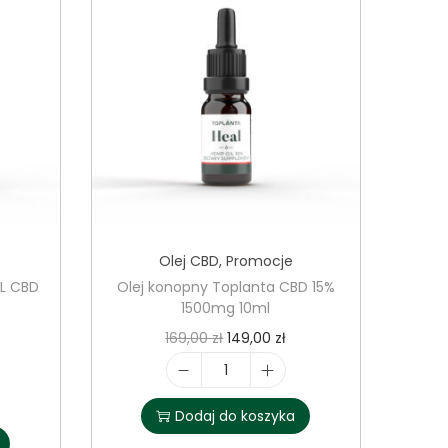
Olej CBD
,
Promocje
AL CBD
Olej konopny Toplanta CBD 15%
1500mg 10ml
P
A
169,00
zł
149,00
zł
i
k
i
e
t
l
Dodaj do koszyka
r
u
o