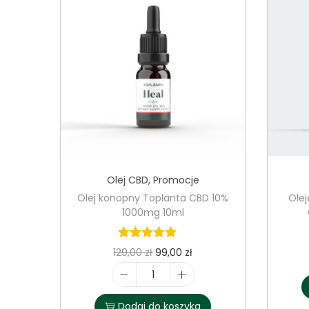
Olej CBD
,
Promocje
Olej konopny Toplanta CBD 10%
Olej
1000mg 10ml
P
A
129,00
zł
99,00
zł
i
k
i
e
t
l
Dodaj do koszyka