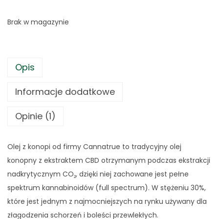
t
n
Brak w magazynie
n
a
a
c
c
e
e
n
Opis
n
a
Informacje dodatkowe
a
w
w
y
Opinie (1)
y
n
n
o
o
s
Olej z konopi od firmy Cannatrue to tradycyjny olej
s
i
konopny z ekstraktem CBD otrzymanym podczas ekstrakcji
i
:
nadkrytycznym CO
₂
, dzięki niej zachowane jest pełne
ł
2
spektrum kannabinoidów (full spectrum). W stężeniu 30%,
a
9
które jest jednym z najmocniejszych na rynku używany dla
:
5
złagodzenia schorzeń i boleści przewlekłych.