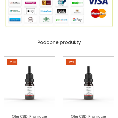
Podobne produkty
-23%
-12%
Olej CBD
,
Promocje
Olej CBD
,
Promocje