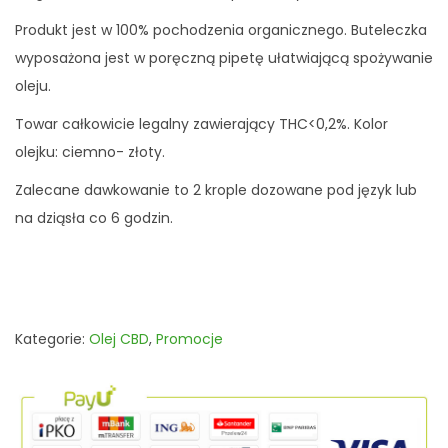
3
,
Produkt jest w 100% pochodzenia organicznego. Buteleczka
2
6
wyposażona jest w poręczną pipetę ułatwiającą spożywanie
8
5
oleju.
,
Towar całkowicie legalny zawierający THC<0,2%. Kolor
5
z
olejku: ciemno- złoty.
0
ł
.
Zalecane dawkowanie to 2 krople dozowane pod język lub
z
na dziąsła co 6 godzin.
ł
.
Kategorie:
Olej CBD
,
Promocje