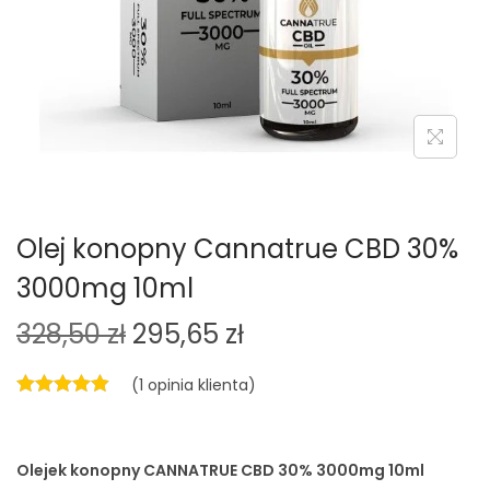
o
n
Olej konopny Cannatrue CBD 30%
3000mg 10ml
P
A
328,50
zł
295,65
zł
i
k
(
1
opinia klienta)
e
t
r
u
w
a
Olejek konopny
CANNATRUE CBD 30% 3000mg 10ml
o
l