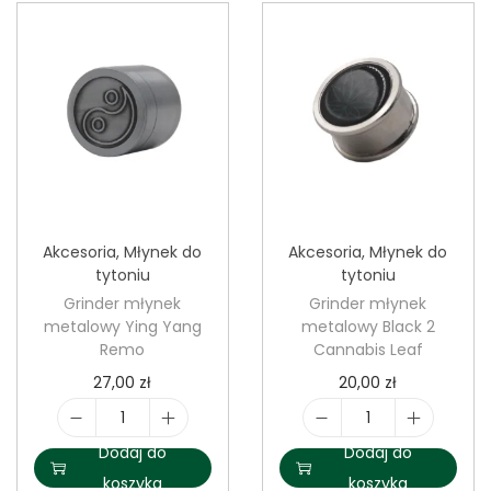
.
Akcesoria
,
Młynek do
Akcesoria
,
Młynek do
tytoniu
tytoniu
Grinder młynek
Grinder młynek
metalowy Ying Yang
metalowy Black 2
Remo
Cannabis Leaf
27,00
zł
20,00
zł
i
i
Dodaj do
Dodaj do
l
l
koszyka
koszyka