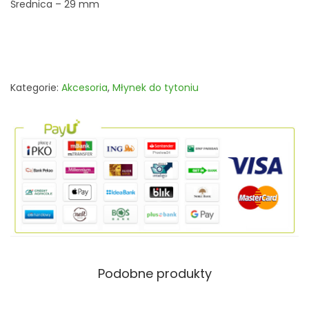
Średnica – 29 mm
s
u
s
z
Kategorie:
Akcesoria
,
Młynek do tytoniu
u
G
o
l
d
M
i
n
i
4
Podobne produkty
c
z