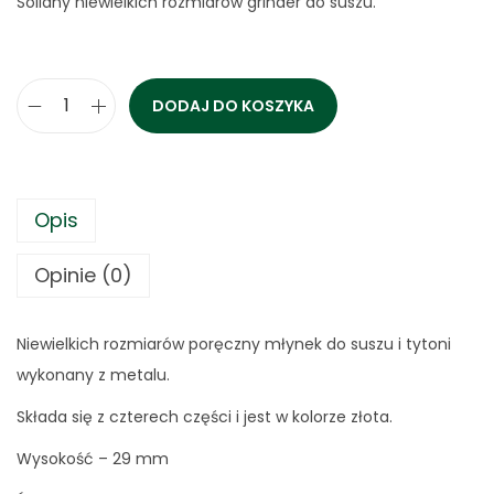
Solidny niewielkich rozmiarów grinder do suszu.
DODAJ DO KOSZYKA
i
l
o
ś
Opis
ć
Opinie (0)
M
ł
y
Niewielkich rozmiarów poręczny młynek do suszu i tytoni
n
wykonany z metalu.
e
Składa się z czterech części i jest w kolorze złota.
k
Wysokość – 29 mm
d
o