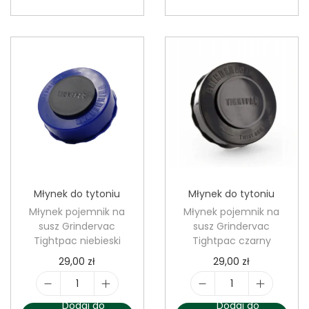
o
o
ś
ś
ć
ć
G
G
r
r
i
i
n
n
d
d
e
e
r
r
Młynek do tytoniu
Młynek do tytoniu
m
m
Młynek pojemnik na
Młynek pojemnik na
ł
ł
susz Grindervac
susz Grindervac
y
y
Tightpac niebieski
Tightpac czarny
n
n
29,00
zł
29,00
zł
e
e
k
k
i
i
Dodaj do
Dodaj do