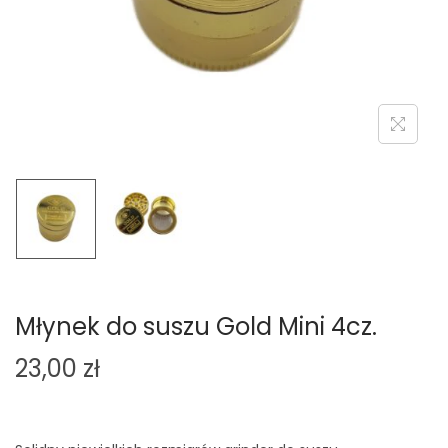
o
n
Młynek do suszu Gold Mini 4cz.
23,00
zł