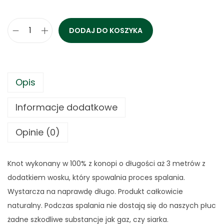
DODAJ DO KOSZYKA
i
l
o
ś
Opis
ć
Informacje dodatkowe
K
n
Opinie (0)
o
t
k
Knot wykonany w 100% z konopi o długości aż 3 metrów z
o
dodatkiem wosku, który spowalnia proces spalania.
n
Wystarcza na naprawdę długo. Produkt całkowicie
o
naturalny. Podczas spalania nie dostają się do naszych płuc
p
żadne szkodliwe substancje jak gaz, czy siarka.