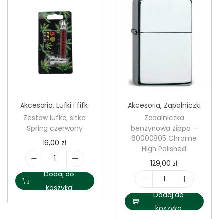
l
i
m
H
e
m
p
M
Akcesoria
,
Lufki i fifki
Akcesoria
,
Zapalniczki
Zestaw lufka, sitka
Zapalniczka
e
Spring czerwony
benzynowa Zippo –
n
60000805 Chrome
16,00
zł
High Polished
129,00
zł
i
Dodaj do
l
i
koszyka
o
Dodaj do
l
ś
koszyka
o