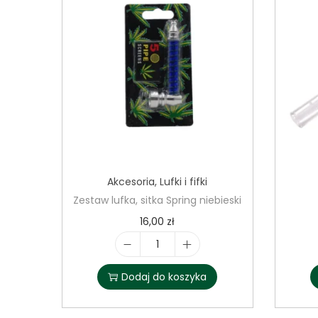
Akcesoria
,
Lufki i fifki
Zestaw lufka, sitka Spring niebieski
16,00
zł
i
l
Dodaj do koszyka
o
ś