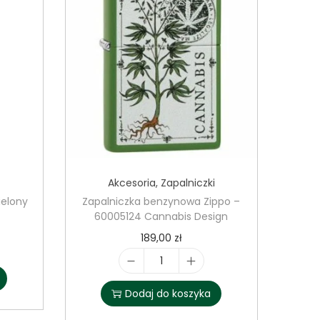
Akcesoria
,
Zapalniczki
ielony
Zapalniczka benzynowa Zippo –
60005124 Cannabis Design
189,00
zł
i
l
Dodaj do koszyka
o