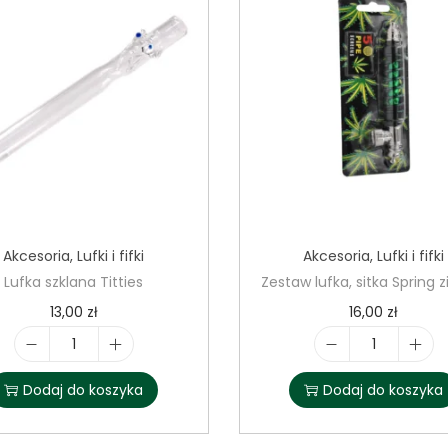
r
K
i
n
g
s
i
z
e
Akcesoria
,
Lufki i fifki
Akcesoria
,
Lufki i fifki
S
Lufka szklana Titties
Zestaw lufka, sitka Spring z
l
13,00
zł
16,00
zł
i
m
i
i
+
l
l
Dodaj do koszyka
Dodaj do koszyka
u
o
o
s
ś
ś