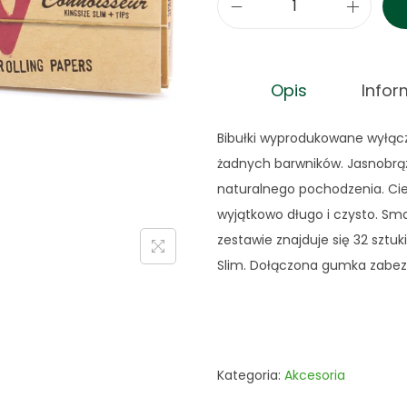
i
l
o
Opis
Info
ś
ć
Bibułki wyprodukowane wyłącz
B
żadnych barwników. Jasnobrą
i
naturalnego pochodzenia. Cien
b
wyjątkowo długo i czysto. Sm
u
zestawie znajduje się 32 sztuki
ł
Slim. Dołączona gumka zabez
k
i
R
A
W
Kategoria:
Akcesoria
C