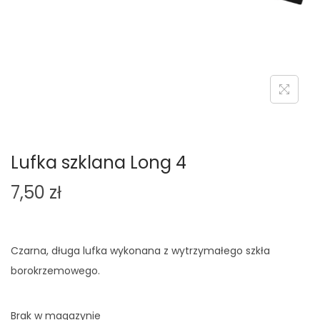
o
n
Lufka szklana Long 4
7,50
zł
Czarna, długa lufka wykonana z wytrzymałego szkła
borokrzemowego.
Brak w magazynie