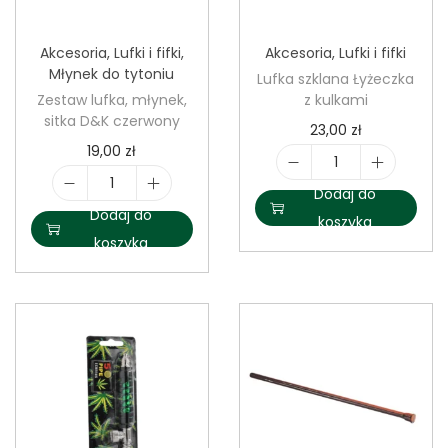
Akcesoria
,
Lufki i fifki
,
Akcesoria
,
Lufki i fifki
Młynek do tytoniu
Lufka szklana Łyżeczka
Zestaw lufka, młynek,
z kulkami
sitka D&K czerwony
23,00
zł
19,00
zł
i
Dodaj do
i
l
Dodaj do
koszyka
l
o
koszyka
o
ś
ś
ć
ć
L
Z
u
e
f
s
k
t
a
a